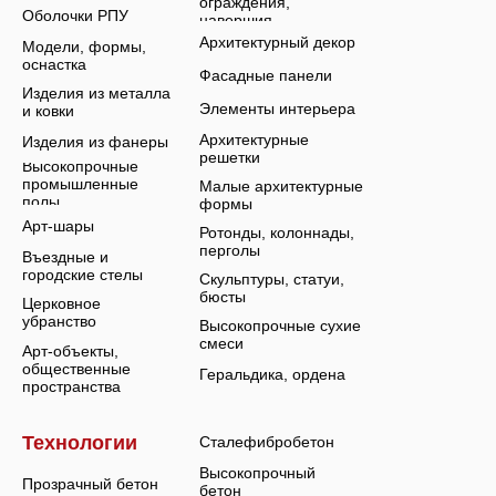
ограждения,
Оболочки РПУ
навершия
Архитектурный декор
Модели, формы,
оснастка
Фасадные панели
Изделия из металла
Элементы интерьера
и ковки
Архитектурные
Изделия из фанеры
решетки
Высокопрочные
промышленные
Малые архитектурные
полы
формы
Арт-шары
Ротонды, колоннады,
перголы
Въездные и
городские стелы
Скульптуры, статуи,
бюсты
Церковное
убранство
Высокопрочные сухие
смеси
Арт-объекты,
общественные
Геральдика, ордена
пространства
Технологии
Сталефибробетон
Высокопрочный
Прозрачный бетон
бетон