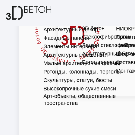
3D бетон
НИОКР
Архитектурный декор
Стеклофибробетон
Проект
Фасадные панели
Легкий стеклофибро
Собств
Элементы интерьера
Архитектурный бето
Шеф-м
Архитектурные решетки
Бетон терраццо
Достав
Малые архитектурные формы
Монтаж
Ротонды, колоннады, перголы
Скульптуры, статуи, бюсты
Высокопрочные сухие смеси
Арт-объекты, общественные
пространства