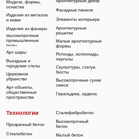
Архитектурный декор
Модели, формы,
оснастка
Фасадные панели
Изделия из металла
Элементы интерьера
и ковки
Архитектурные
Изделия из фанеры
решетки
Высокопрочные
промышленные
Малые архитектурные
полы
формы
Арт-шары
Ротонды, колоннады,
перголы
Въездные и
городские стелы
Скульптуры, статуи,
бюсты
Церковное
убранство
Высокопрочные сухие
смеси
Арт-объекты,
общественные
Геральдика, ордена
пространства
Технологии
Сталефибробетон
Высокопрочный
Прозрачный бетон
бетон
Стеклобетон
Мытый бетон