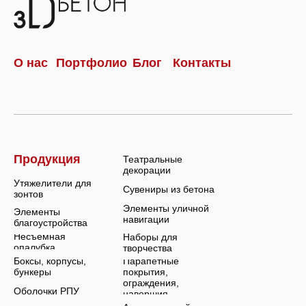
О нас
Портфолио
Блог
Контакты
Продукция
Театральные
декорации
Утяжелители для
Сувениры из бетона
зонтов
Элементы уличной
Элементы
навигации
благоустройства
Несъемная
Наборы для
опалубка
творчества
Парапетные
Боксы, корпусы,
покрытия,
бункеры
ограждения,
Оболочки РПУ
навершия