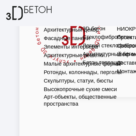
3D бетон
НИОКР
Архитектурный декор
Стеклофибробетон
Проект
Фасадные панели
Легкий стеклофибро
Собств
Элементы интерьера
Архитектурный бето
Шеф-м
Архитектурные решетки
Бетон терраццо
Достав
Малые архитектурные формы
Монтаж
Ротонды, колоннады, перголы
Скульптуры, статуи, бюсты
Высокопрочные сухие смеси
Арт-объекты, общественные
пространства