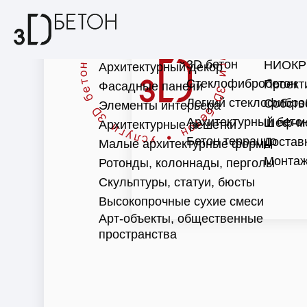
3D бетон
НИОКР
Архитектурный декор
Стеклофибробетон
Проект
Фасадные панели
Легкий стеклофибро
Собств
Элементы интерьера
Архитектурный бето
Шеф-м
Архитектурные решетки
Бетон терраццо
Достав
Малые архитектурные формы
Монтаж
Ротонды, колоннады, перголы
Скульптуры, статуи, бюсты
Высокопрочные сухие смеси
Арт-объекты, общественные
пространства