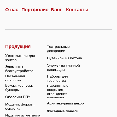
О нас
Портфолио
Блог
Контакты
Продукция
Театральные
декорации
Утяжелители для
Сувениры из бетона
зонтов
Элементы уличной
Элементы
навигации
благоустройства
Несъемная
Наборы для
опалубка
творчества
Парапетные
Боксы, корпусы,
покрытия,
бункеры
ограждения,
Оболочки РПУ
навершия
Архитектурный декор
Модели, формы,
оснастка
Фасадные панели
Изделия из металла