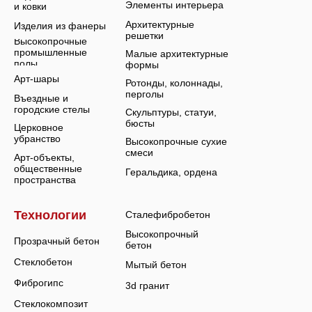
Элементы интерьера
и ковки
Архитектурные
Изделия из фанеры
решетки
Высокопрочные
промышленные
Малые архитектурные
полы
формы
Арт-шары
Ротонды, колоннады,
перголы
Въездные и
городские стелы
Скульптуры, статуи,
бюсты
Церковное
убранство
Высокопрочные сухие
смеси
Арт-объекты,
общественные
Геральдика, ордена
пространства
Технологии
Сталефибробетон
Высокопрочный
Прозрачный бетон
бетон
Стеклобетон
Мытый бетон
Фиброгипс
3d гранит
Стеклокомпозит