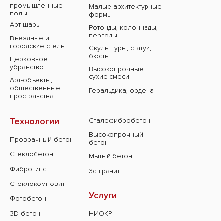
промышленные
Малые архитектурные
полы
формы
Арт-шары
Ротонды, колоннады,
перголы
Въездные и
городские стелы
Скульптуры, статуи,
бюсты
Церковное
убранство
Высокопрочные
сухие смеси
Арт-объекты,
общественные
Геральдика, ордена
пространства
Технологии
Сталефибробетон
Высокопрочный
Прозрачный бетон
бетон
Стеклобетон
Мытый бетон
Фиброгипс
3d гранит
Стеклокомпозит
Услуги
Фотобетон
3D бетон
НИОКР