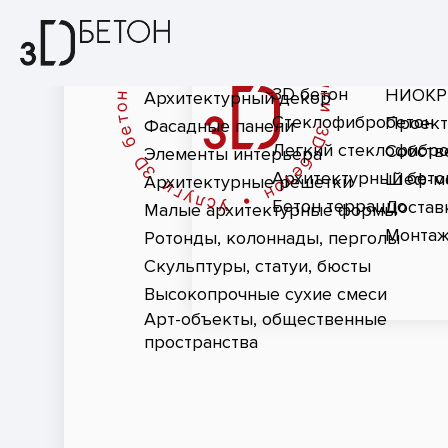
3D бетон
НИОКР
Архитектурный декор
Стеклофибробетон
Проект
Фасадные панели
Легкий стеклофибр
Собств
Элементы интерьера
Архитектурный бето
Шеф-м
Архитектурные решетки
Бетон терраццо
Достав
Малые архитектурные формы
Монтаж
Ротонды, колоннады, перголы
Скульптуры, статуи, бюсты
Высокопрочные сухие смеси
Арт-объекты, общественные
пространства