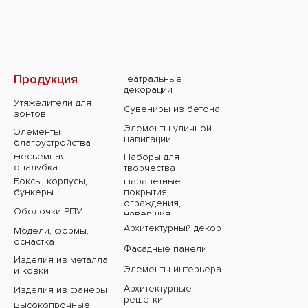
Продукция
Театральные
декорации
Утяжелители для
Сувениры из бетона
зонтов
Элементы уличной
Элементы
навигации
благоустройства
Несъемная
Наборы для
опалубка
творчества
Парапетные
Боксы, корпусы,
покрытия,
бункеры
ограждения,
Оболочки РПУ
навершия
Архитектурный декор
Модели, формы,
оснастка
Фасадные панели
Изделия из металла
Элементы интерьера
и ковки
Архитектурные
Изделия из фанеры
решетки
Высокопрочные