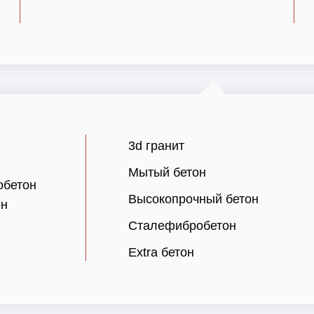
3d гранит
Мытый бетон
обетон
Высокопрочный бетон
он
Сталефибробетон
Extra бетон