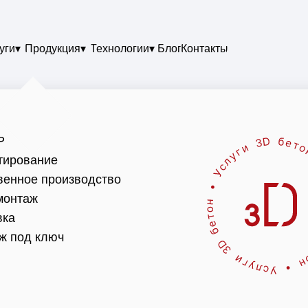
уги▾
Продукция▾
Технологии▾
Блог
Контакты
Р
тирование
венное производство
онтаж
вка
ж под ключ