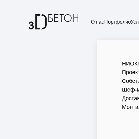
О нас
Портфолио
Усл
НИОК
Проек
Собст
Шеф-м
Доста
Монта