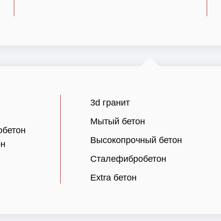
3d гранит
Мытый бетон
обетон
Высокопрочный бетон
он
Сталефибробетон
Extra бетон