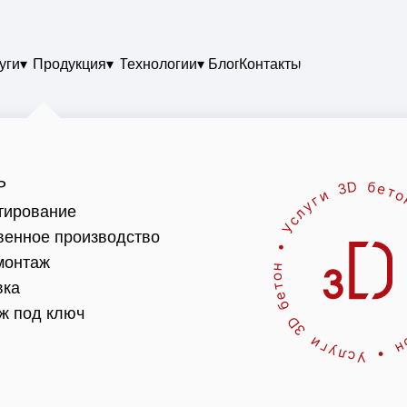
уги▾
Продукция▾
Технологии▾
Блог
Контакты
Р
тирование
венное производство
онтаж
вка
ж под ключ