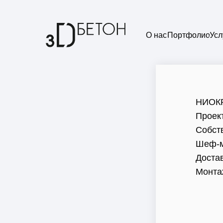
О нас
Портфолио
Усл
НИОК
Проек
Собст
Шеф-м
Доста
Монта