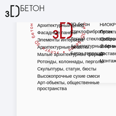
3D бетон
НИОКР
Архитектурный декор
Стеклофибробетон
Проект
Фасадные панели
Легкий стеклофибро
Собств
Элементы интерьера
Архитектурный бето
Шеф-м
Архитектурные решетки
Бетон терраццо
Достав
Малые архитектурные формы
Монтаж
Ротонды, колоннады, перголы
Скульптуры, статуи, бюсты
Высокопрочные сухие смеси
Арт-объекты, общественные
пространства