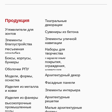
Продукция
Театральные
декорации
Утяжелители для
Сувениры из бетона
зонтов
Элементы уличной
Элементы
навигации
благоустройства
Несъемная
Наборы для
опалубка
творчества
Парапетные
Боксы, корпусы,
покрытия,
бункеры
ограждения,
Оболочки РПУ
навершия
Архитектурный декор
Модели, формы,
оснастка
Фасадные панели
Изделия из металла
Элементы интерьера
и ковки
Архитектурные
Изделия из фанеры
решетки
Высокопрочные
промышленные
Малые архитектурные
полы
формы