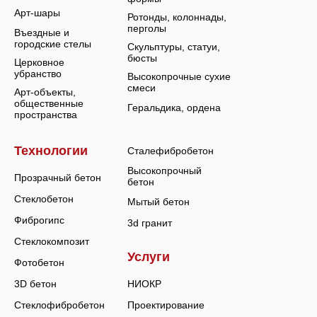
Арт-шары
Ротонды, колоннады,
перголы
Въездные и
городские стелы
Скульптуры, статуи,
бюсты
Церковное
убранство
Высокопрочные сухие
смеси
Арт-объекты,
общественные
Геральдика, ордена
пространства
Технологии
Сталефибробетон
Высокопрочный
Прозрачный бетон
бетон
Стеклобетон
Мытый бетон
Фиброгипс
3d гранит
Стеклокомпозит
Услуги
Фотобетон
3D бетон
НИОКР
Стеклофибробетон
Проектирование