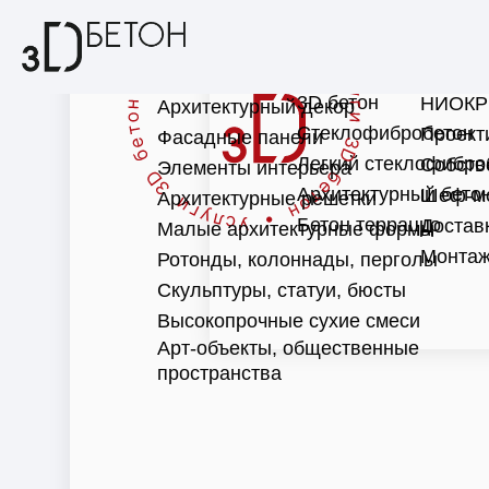
3D бетон
НИОКР
Архитектурный декор
Стеклофибробетон
Проект
Фасадные панели
Легкий стеклофибро
Собств
Элементы интерьера
Архитектурный бето
Шеф-м
Архитектурные решетки
Бетон терраццо
Достав
Малые архитектурные формы
Монтаж
Ротонды, колоннады, перголы
Скульптуры, статуи, бюсты
Высокопрочные сухие смеси
Арт-объекты, общественные
пространства