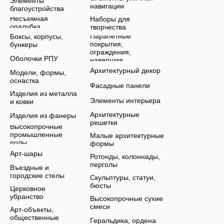
Элементы
навигации
благоустройства
Несъемная
Наборы для
опалубка
творчества
Парапетные
Боксы, корпусы,
покрытия,
бункеры
ограждения,
Оболочки РПУ
навершия
Архитектурный декор
Модели, формы,
оснастка
Фасадные панели
Изделия из металла
Элементы интерьера
и ковки
Архитектурные
Изделия из фанеры
решетки
Высокопрочные
промышленные
Малые архитектурные
полы
формы
Арт-шары
Ротонды, колоннады,
перголы
Въездные и
городские стелы
Скульптуры, статуи,
бюсты
Церковное
убранство
Высокопрочные сухие
смеси
Арт-объекты,
общественные
Геральдика, ордена