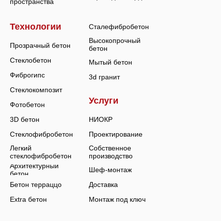
пространства
Технологии
Сталефибробетон
Высокопрочный
Прозрачный бетон
бетон
Стеклобетон
Мытый бетон
Фиброгипс
3d гранит
Стеклокомпозит
Услуги
Фотобетон
3D бетон
НИОКР
Стеклофибробетон
Проектирование
Легкий
Собственное
стеклофибробетон
производство
Архитектурный
Шеф-монтаж
бетон
Бетон терраццо
Доставка
Extra бетон
Монтаж под ключ