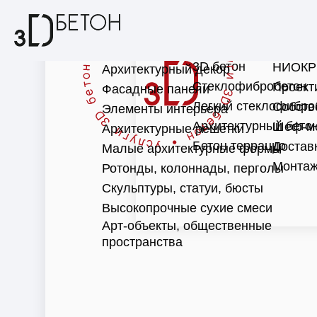
3D бетон
НИОКР
Архитектурный декор
Стеклофибробетон
Проект
Фасадные панели
Легкий стеклофибро
Собств
Элементы интерьера
Архитектурный бето
Шеф-м
Архитектурные решетки
Бетон терраццо
Достав
Малые архитектурные формы
Монтаж
Ротонды, колоннады, перголы
Скульптуры, статуи, бюсты
Высокопрочные сухие смеси
Арт-объекты, общественные
пространства