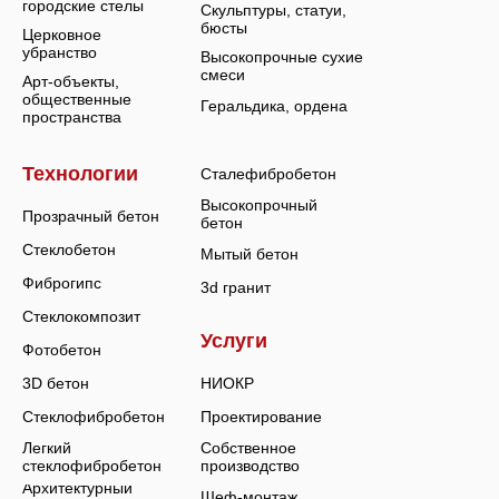
городские стелы
Скульптуры, статуи,
бюсты
Церковное
убранство
Высокопрочные сухие
смеси
Арт-объекты,
общественные
Геральдика, ордена
пространства
Технологии
Сталефибробетон
Высокопрочный
Прозрачный бетон
бетон
Стеклобетон
Мытый бетон
Фиброгипс
3d гранит
Стеклокомпозит
Услуги
Фотобетон
3D бетон
НИОКР
Стеклофибробетон
Проектирование
Легкий
Собственное
стеклофибробетон
производство
Архитектурный
Шеф-монтаж