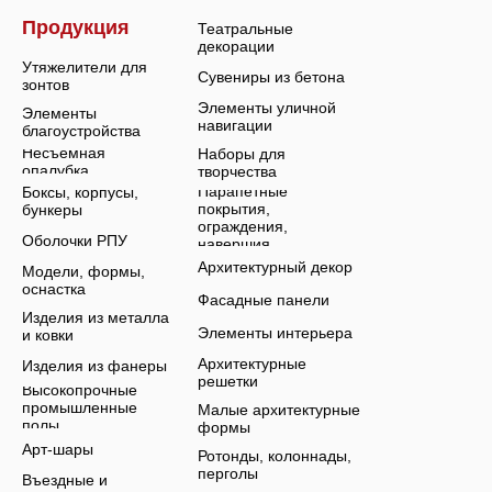
Продукция
Театральные
декорации
Утяжелители для
Сувениры из бетона
зонтов
Элементы уличной
Элементы
навигации
благоустройства
Несъемная
Наборы для
опалубка
творчества
Парапетные
Боксы, корпусы,
покрытия,
бункеры
ограждения,
Оболочки РПУ
навершия
Архитектурный декор
Модели, формы,
оснастка
Фасадные панели
Изделия из металла
Элементы интерьера
и ковки
Архитектурные
Изделия из фанеры
решетки
Высокопрочные
промышленные
Малые архитектурные
полы
формы
Арт-шары
Ротонды, колоннады,
перголы
Въездные и