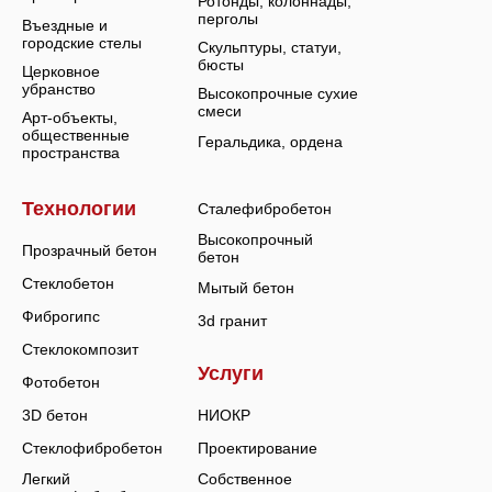
Ротонды, колоннады,
перголы
Въездные и
городские стелы
Скульптуры, статуи,
бюсты
Церковное
убранство
Высокопрочные сухие
смеси
Арт-объекты,
общественные
Геральдика, ордена
пространства
Технологии
Сталефибробетон
Высокопрочный
Прозрачный бетон
бетон
Стеклобетон
Мытый бетон
Фиброгипс
3d гранит
Стеклокомпозит
Услуги
Фотобетон
3D бетон
НИОКР
Стеклофибробетон
Проектирование
Легкий
Собственное