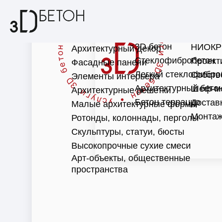
3D бетон
НИОКР
Архитектурный декор
Стеклофибробетон
Проект
Фасадные панели
Легкий стеклофибро
Собств
Элементы интерьера
Архитектурный бето
Шеф-м
Архитектурные решетки
Бетон терраццо
Достав
Малые архитектурные формы
Монтаж
Ротонды, колоннады, перголы
Скульптуры, статуи, бюсты
Высокопрочные сухие смеси
Арт-объекты, общественные
пространства