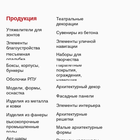
Продукция
Театральные
декорации
Утяжелители для
Сувениры из бетона
зонтов
Элементы уличной
Элементы
навигации
благоустройства
Несъемная
Наборы для
опалубка
творчества
Парапетные
Боксы, корпусы,
покрытия,
бункеры
ограждения,
Оболочки РПУ
навершия
Архитектурный декор
Модели, формы,
оснастка
Фасадные панели
Изделия из металла
Элементы интерьера
и ковки
Архитектурные
Изделия из фанеры
решетки
Высокопрочные
промышленные
Малые архитектурные
полы
формы
Арт-шары