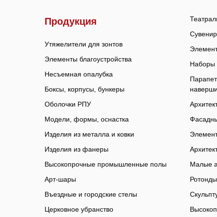
Театрал
Продукция
Сувенир
Утяжелители для зонтов
Элемент
Элементы благоустройства
Наборы 
Несъемная опалубка
Парапет
Боксы, корпусы, бункеры
наверш
Оболочки РПУ
Архитек
Модели, формы, оснастка
Фасадны
Изделия из металла и ковки
Элемент
Изделия из фанеры
Архитек
Высокопрочные промышленные полы
Малые а
Арт-шары
Ротонды
Въездные и городские стелы
Скульпт
Церковное убранство
Высокоп