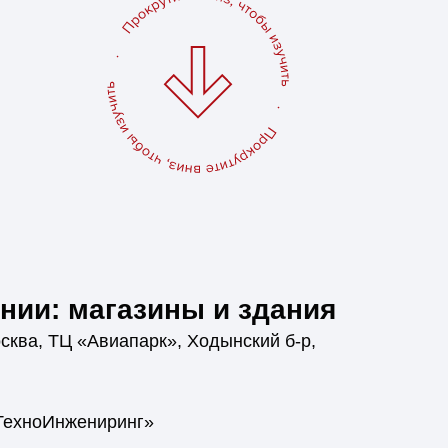
нии: магазины и здания
осква, ТЦ «Авиапарк», Ходынский б-р,
ехноИнжениринг»