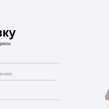
вку
просы