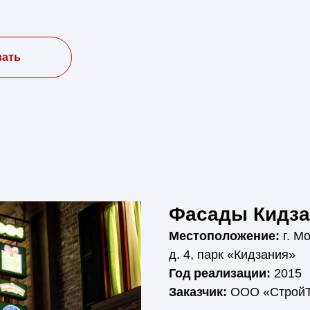
зать
Фасады Кидза
Местоположение:
г. М
д. 4, парк «Кидзания»
Год реализации:
2015
Заказчик:
ООО «СтройТ