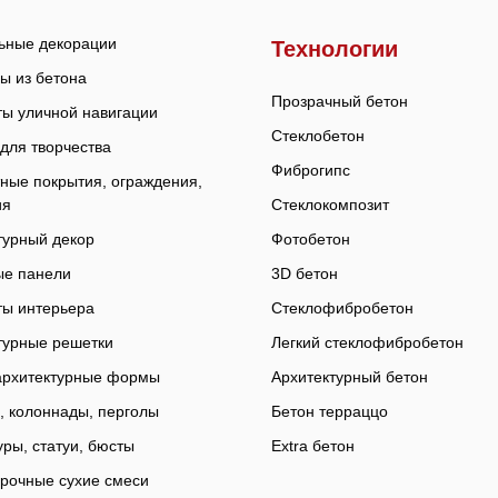
ьные декорации
Технологии
ы из бетона
Прозрачный бетон
ы уличной навигации
Стеклобетон
для творчества
Фиброгип
с
ные покрытия, ограждения,
ия
Стеклокомпозит
турный декор
Фотобетон
е панели
3D бетон
ы интерьера
Стеклофибробетон
турные решетки
Легкий стеклофибробетон
рхитектурные формы
Архитектурный бетон
, колоннады, перголы
Бетон терраццо
уры, статуи, бюсты
Extra бетон
рочные сухие смеси