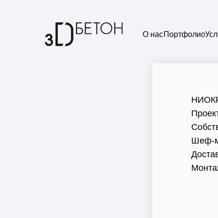
О нас
Портфолио
Усл
НИОК
Проек
Собст
Шеф-м
Доста
Монта