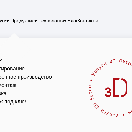
уги▾
Продукция▾
Технологии▾
Блог
Контакты
Р
тирование
венное производство
онтаж
вка
ж под ключ