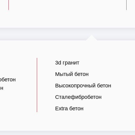
3d гранит
Мытый бетон
обетон
Высокопрочный бетон
он
Сталефибробетон
Extra бетон