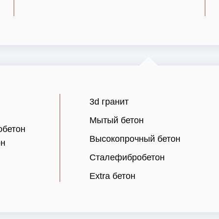
3d гранит
Мытый бетон
обетон
Высокопрочный бетон
он
Сталефибробетон
Extra бетон