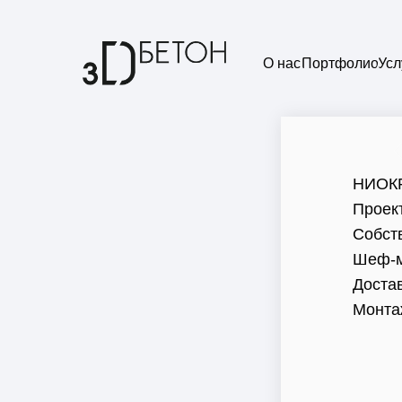
О нас
Портфолио
Усл
НИОК
Проек
Собст
Шеф-м
Доста
Монта