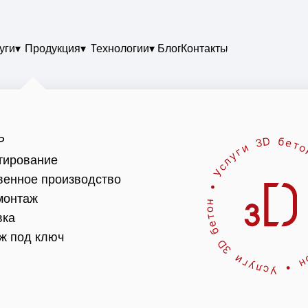
уги▾
Продукция▾
Технологии▾
Блог
Контакты
Р
тирование
венное производство
онтаж
вка
ж под ключ