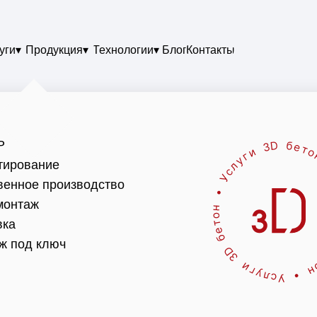
уги▾
Продукция▾
Технологии▾
Блог
Контакты
Р
тирование
венное производство
онтаж
вка
ж под ключ