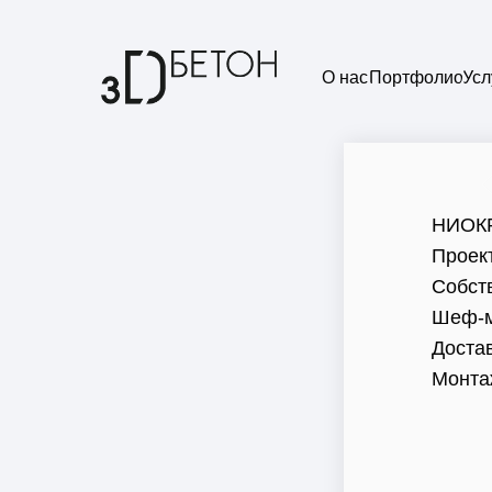
О нас
Портфолио
Усл
НИОК
Проек
Собст
Шеф-м
Доста
Монта