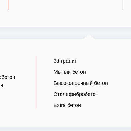
3d гранит
Мытый бетон
обетон
Высокопрочный бетон
он
Сталефибробетон
Extra бетон