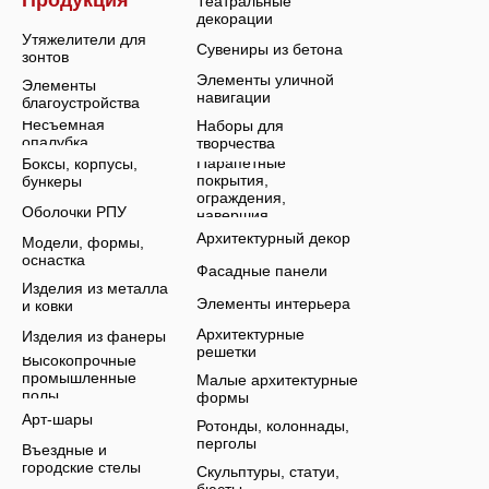
Продукция
Театральные
декорации
Утяжелители для
Сувениры из бетона
зонтов
Элементы уличной
Элементы
навигации
благоустройства
Несъемная
Наборы для
опалубка
творчества
Парапетные
Боксы, корпусы,
покрытия,
бункеры
ограждения,
Оболочки РПУ
навершия
Архитектурный декор
Модели, формы,
оснастка
Фасадные панели
Изделия из металла
Элементы интерьера
и ковки
Архитектурные
Изделия из фанеры
решетки
Высокопрочные
промышленные
Малые архитектурные
полы
формы
Арт-шары
Ротонды, колоннады,
перголы
Въездные и
городские стелы
Скульптуры, статуи,
бюсты