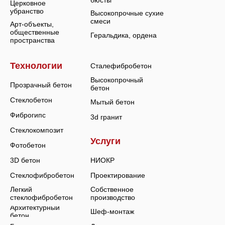
Церковное
убранство
Высокопрочные сухие
смеси
Арт-объекты,
общественные
Геральдика, ордена
пространства
Технологии
Сталефибробетон
Высокопрочный
Прозрачный бетон
бетон
Стеклобетон
Мытый бетон
Фиброгипс
3d гранит
Стеклокомпозит
Услуги
Фотобетон
3D бетон
НИОКР
Стеклофибробетон
Проектирование
Легкий
Собственное
стеклофибробетон
производство
Архитектурный
Шеф-монтаж
бетон