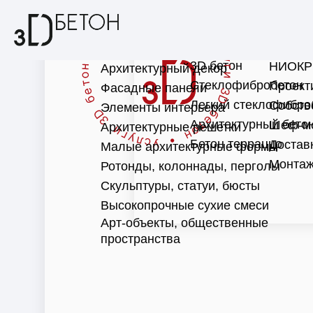
3D бетон
НИОКР
Архитектурный декор
Стеклофибробетон
Проект
Фасадные панели
Легкий стеклофибро
Собств
Элементы интерьера
Архитектурный бето
Шеф-м
Архитектурные решетки
Бетон терраццо
Достав
Малые архитектурные формы
Монтаж
Ротонды, колоннады, перголы
Скульптуры, статуи, бюсты
Высокопрочные сухие смеси
Арт-объекты, общественные
пространства