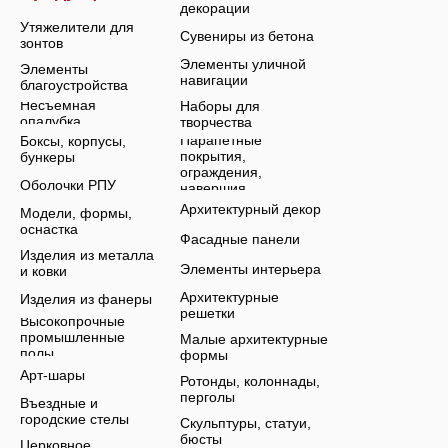
декорации
Утяжелители для
Сувениры из бетона
зонтов
Элементы уличной
Элементы
навигации
благоустройства
Несъемная
Наборы для
опалубка
творчества
Парапетные
Боксы, корпусы,
покрытия,
бункеры
ограждения,
Оболочки РПУ
навершия
Архитектурный декор
Модели, формы,
оснастка
Фасадные панели
Изделия из металла
Элементы интерьера
и ковки
Архитектурные
Изделия из фанеры
решетки
Высокопрочные
промышленные
Малые архитектурные
полы
формы
Арт-шары
Ротонды, колоннады,
перголы
Въездные и
городские стелы
Скульптуры, статуи,
бюсты
Церковное