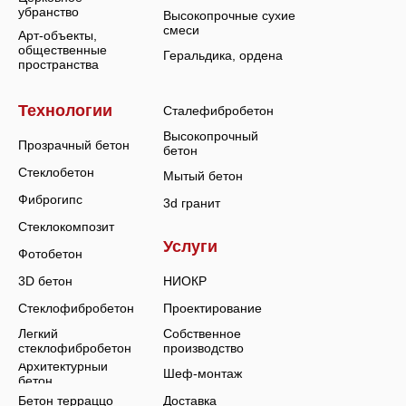
убранство
Высокопрочные сухие
смеси
Арт-объекты,
общественные
Геральдика, ордена
пространства
Технологии
Сталефибробетон
Высокопрочный
Прозрачный бетон
бетон
Стеклобетон
Мытый бетон
Фиброгипс
3d гранит
Стеклокомпозит
Услуги
Фотобетон
3D бетон
НИОКР
Стеклофибробетон
Проектирование
Легкий
Собственное
стеклофибробетон
производство
Архитектурный
Шеф-монтаж
бетон
Бетон терраццо
Доставка