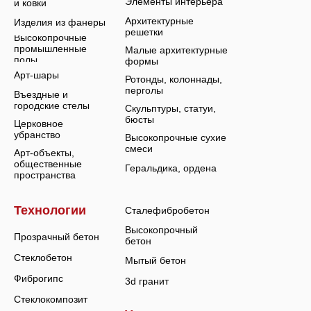
Элементы интерьера
и ковки
Архитектурные
Изделия из фанеры
решетки
Высокопрочные
промышленные
Малые архитектурные
полы
формы
Арт-шары
Ротонды, колоннады,
перголы
Въездные и
городские стелы
Скульптуры, статуи,
бюсты
Церковное
убранство
Высокопрочные сухие
смеси
Арт-объекты,
общественные
Геральдика, ордена
пространства
Технологии
Сталефибробетон
Высокопрочный
Прозрачный бетон
бетон
Стеклобетон
Мытый бетон
Фиброгипс
3d гранит
Стеклокомпозит