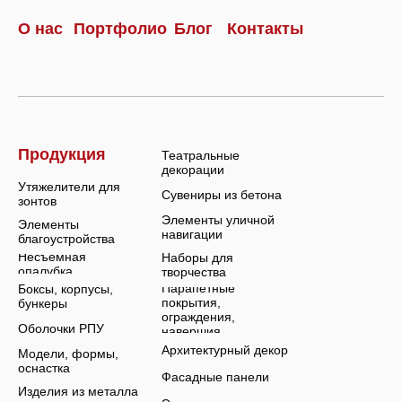
О нас
Портфолио
Блог
Контакты
Продукция
Театральные
декорации
Утяжелители для
Сувениры из бетона
зонтов
Элементы уличной
Элементы
навигации
благоустройства
Несъемная
Наборы для
опалубка
творчества
Парапетные
Боксы, корпусы,
покрытия,
бункеры
ограждения,
Оболочки РПУ
навершия
Архитектурный декор
Модели, формы,
оснастка
Фасадные панели
Изделия из металла