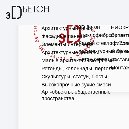
3D бетон
НИОКР
Архитектурный декор
Стеклофибробетон
Проект
Фасадные панели
Легкий стеклофибро
Собств
Элементы интерьера
Архитектурный бето
Шеф-м
Архитектурные решетки
Бетон терраццо
Достав
Малые архитектурные формы
Монтаж
Ротонды, колоннады, перголы
Скульптуры, статуи, бюсты
Высокопрочные сухие смеси
Арт-объекты, общественные
пространства