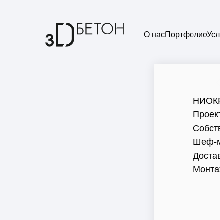
О нас
Портфолио
Усл
НИОК
Проек
Собст
Шеф-м
Доста
Монта