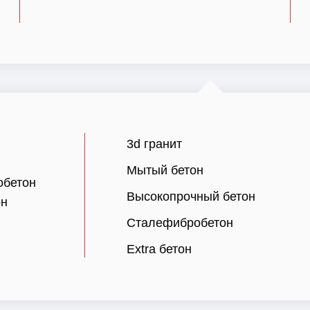
3d гранит
Мытый бетон
обетон
Высокопрочный бетон
он
Сталефибробетон
Extra бетон