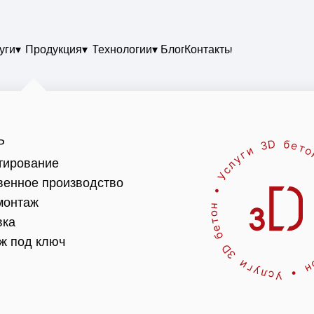
уги▾
Продукция▾
Технологии▾
Блог
Контакты
Р
тирование
венное производство
онтаж
вка
ж под ключ