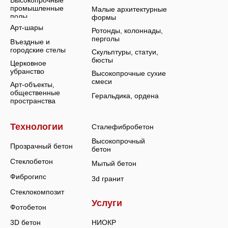
промышленные
Малые архитектурные
полы
формы
Арт-шары
Ротонды, колоннады,
перголы
Въездные и
городские стелы
Скульптуры, статуи,
бюсты
Церковное
убранство
Высокопрочные сухие
смеси
Арт-объекты,
общественные
Геральдика, ордена
пространства
Технологии
Сталефибробетон
Высокопрочный
Прозрачный бетон
бетон
Стеклобетон
Мытый бетон
Фиброгипс
3d гранит
Стеклокомпозит
Услуги
Фотобетон
3D бетон
НИОКР