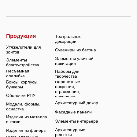
Продукция
Театральные
декорации
Утяжелители для
Сувениры из бетона
зонтов
Элементы уличной
Элементы
навигации
благоустройства
Несъемная
Наборы для
опалубка
творчества
Парапетные
Боксы, корпусы,
покрытия,
бункеры
ограждения,
Оболочки РПУ
навершия
Архитектурный декор
Модели, формы,
оснастка
Фасадные панели
Изделия из металла
Элементы интерьера
и ковки
Архитектурные
Изделия из фанеры
решетки
Высокопрочные