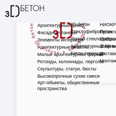
3D бетон
НИОКР
Архитектурный декор
Стеклофибробетон
Проект
Фасадные панели
Легкий стеклофибро
Собств
Элементы интерьера
Архитектурный бето
Шеф-м
Архитектурные решетки
Бетон терраццо
Достав
Малые архитектурные формы
Монтаж
Ротонды, колоннады, перголы
Скульптуры, статуи, бюсты
Высокопрочные сухие смеси
Арт-объекты, общественные
пространства