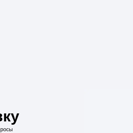
вку
просы