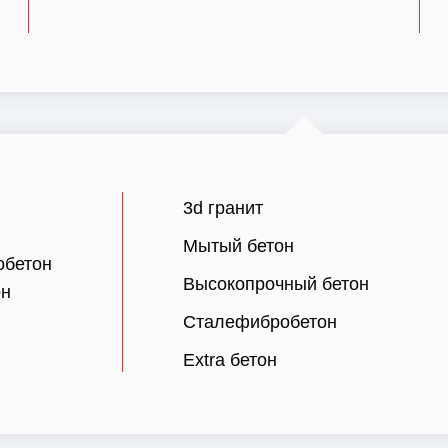
3d гранит
Мытый бетон
обетон
Высокопрочный бетон
он
Сталефибробетон
Extra бетон