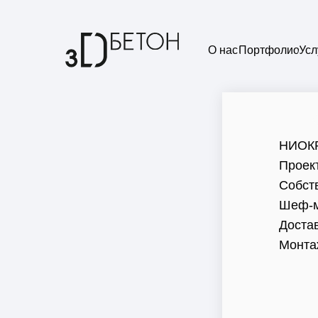
О нас
Портфолио
Усл
НИОК
Проек
Собст
Шеф-м
Доста
Монта