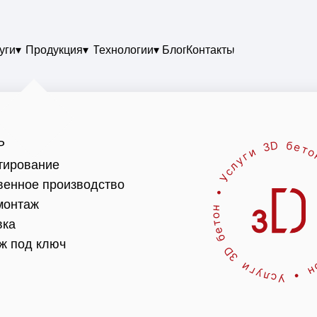
уги▾
Продукция▾
Технологии▾
Блог
Контакты
Р
тирование
венное производство
онтаж
вка
ж под ключ